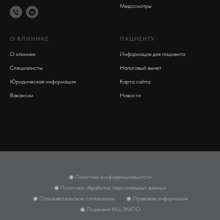
Медосмотры
О КЛИНИКЕ
ПАЦИЕНТУ
О клинике
Информация для пациента
Специалисты
Налоговый вычет
Юридическая информация
Карта сайта
Вакансии
Новости
◉ Политика конфиденциальности
◉ Политика обработки персональных данных
◉ Пользовательское соглашение
◉ Правовая информация
◉ Лицензия МЦ ЭМПО