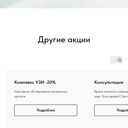
Другие акции
Комплекс УЗИ -20%
Консультация
Ежегодное обследование внутренних
Врача онколога, канди
органов
наук Золотаревой Све
Подробнее
Подро